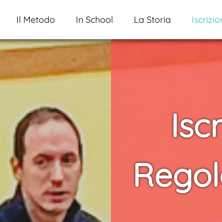
Il Metodo
In School
La Storia
Iscrizio
Iscr
Rego