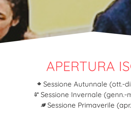
APERTURA IS
Sessione Autunnale (ott.-di
Sessione Invernale (genn.-m
Sessione Primaverile (apr.