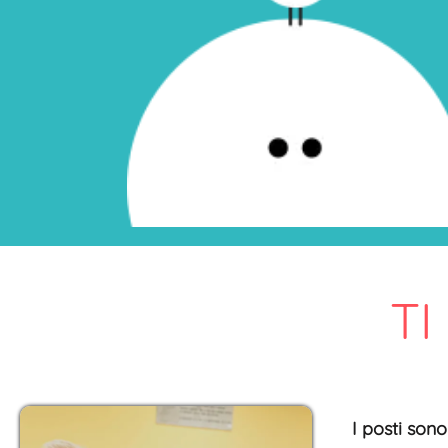
TI
I posti sono