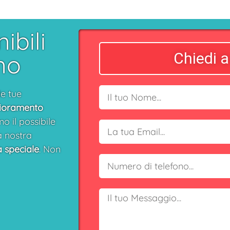
bili
Chiedi a
no
le tue
glioramento
o il possibile
a nostra
a speciale
. Non