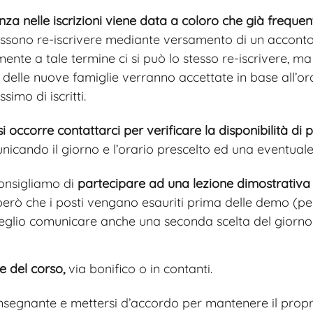
za nelle iscrizioni viene data a coloro che già freque
ossono re-iscrivere mediante versamento di un acconto 
nte a tale termine ci si può lo stesso re-iscrivere, ma 
ni delle nuove famiglie verranno accettate in base all’o
imo di iscritti.
si occorre contattarci per verificare la disponibilità d
nicando il giorno e l’orario prescelto ed una eventual
onsigliamo di
partecipare ad una lezione dimostrativa 
erò che i posti vengano esauriti prima delle demo (per v
glio comunicare anche una seconda scelta del giorno e
ne del corso,
via bonifico o in contanti.
’insegnante e mettersi d’accordo per mantenere il propr