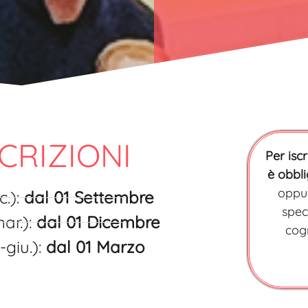
CRIZIONI
Per iscr
è obbl
oppu
c.):
dal 01 Settembre
spec
ar.):
dal 01 Dicembre
cog
-giu.):
dal 01 Marzo