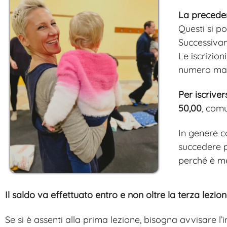
La preceden
Questi si p
Successivame
Le iscrizio
numero mass
Per iscriver
50,00
, comu
In genere c
succedere p
perché è me
Il saldo va effettuato entro e non oltre la terza lezio
Se si è assenti alla prima lezione, bisogna avvisare l