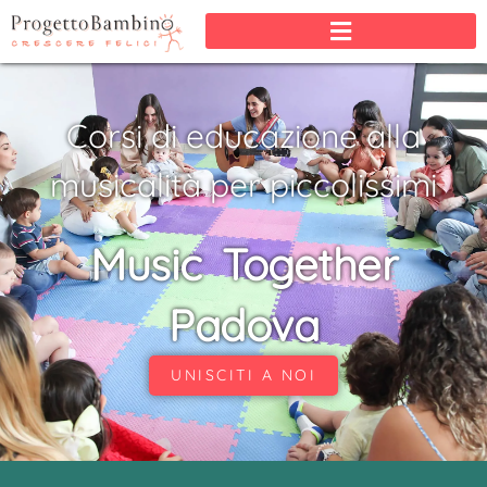
Corsi di educazione alla
musicalità per piccolissimi
Music Together
Padova
UNISCITI A NOI