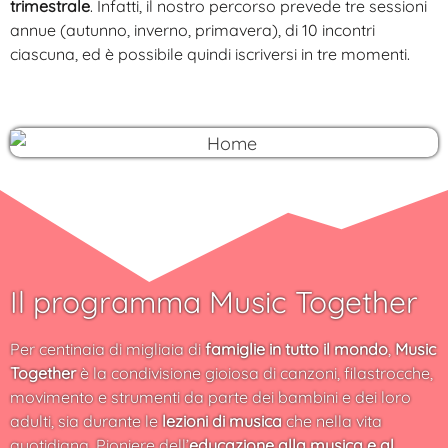
trimestrale
. Infatti, il nostro percorso prevede tre sessioni
annue (autunno, inverno, primavera), di 10 incontri
ciascuna, ed è possibile quindi iscriversi in tre momenti.
Il programma Music Together
Per centinaia di migliaia di
famiglie in tutto il mondo
,
Music
Together
è la condivisione gioiosa di canzoni, filastrocche,
movimento e strumenti da parte dei bambini e dei loro
adulti, sia durante le
lezioni di musica
che nella vita
quotidiana. Pioniere dell’
educazione alla musica e al