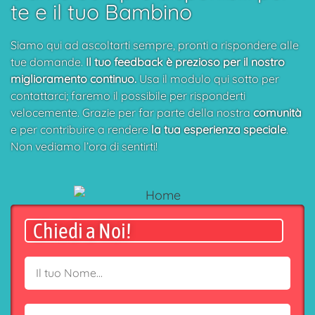
te e il tuo Bambino
Siamo qui ad ascoltarti sempre, pronti a rispondere alle
tue domande.
Il tuo feedback è prezioso per il nostro
miglioramento continuo.
Usa il modulo qui sotto per
contattarci; faremo il possibile per risponderti
velocemente. Grazie per far parte della nostra
comunità
e per contribuire a rendere
la tua esperienza speciale
.
Non vediamo l’ora di sentirti!
Chiedi a Noi!