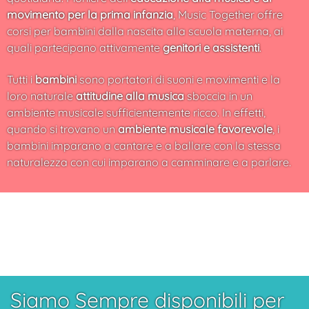
movimento per la prima infanzia
, Music Together offre
corsi per bambini dalla nascita alla scuola materna, ai
quali partecipano attivamente
genitori e assistenti
.
Tutti i
bambini
sono portatori di suoni e movimenti e la
loro naturale
attitudine alla musica
sboccia in un
ambiente musicale sufficientemente ricco. In effetti,
quando si trovano un
ambiente musicale favorevole
, i
bambini imparano a cantare e a ballare con la stessa
naturalezza con cui imparano a camminare e a parlare.
Siamo Sempre disponibili per